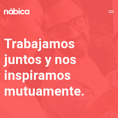
Trabajamos
Inicio
juntos y nos
Nosotros
inspiramos
Servicios
mutuamente.
Proyectos
Contacto